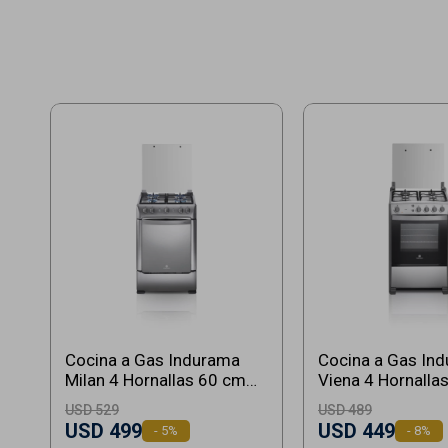
Cocina a Gas Indurama
Cocina a Gas In
Milan 4 Hornallas 60 cm
Viena 4 Hornalla
con Grill a Gas
con Grill Eléctrico
USD
529
USD
489
USD
499
USD
449
5
8