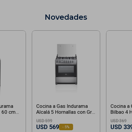
Novedades
durama
Cocina a Gas Indurama
Cocina a
s 60 cm
Alcalá 5 Hornallas con Grill
Bilbao 4 
 - Inox
a Gas y Triple Llama
con Grill 
USD
599
USD
369
USD
569
USD
33
5