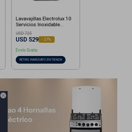
Lavavajillas Electrolux 10
Servicios Inoxidable
EHFF10E5MSCZG -
USD
725
Inoxidable
USD
529
27
Envío Gratis
RETIRO INMEDIATO EN TIENDA
