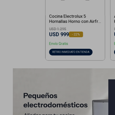
Cocina Electrolux 5
Hornallas Horno con Airfry
FE5AD - Inoxidable
USD
1.295
USD
999
22
Envío Gratis
RETIRO INMEDIATO EN TIENDA