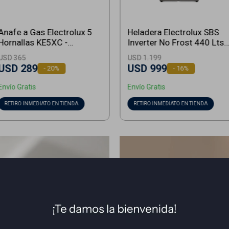
Anafe a Gas Electrolux 5
Heladera Electrolux SBS
Hornallas KE5XC -
Inverter No Frost 440 Lts -
Inoxidable
Inoxidable
USD
365
USD
1.199
USD
289
USD
999
20
16
Envío Gratis
Envío Gratis
RETIRO INMEDIATO EN TIENDA
RETIRO INMEDIATO EN TIENDA