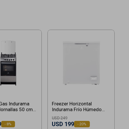
 Gas Indurama
Freezer Horizontal
F
Hornallas 50 cm
Indurama Frío Húmedo
I
Eléctrico
100 Lts - Blanco
3
USD
249
U
9
USD
199
U
8
20